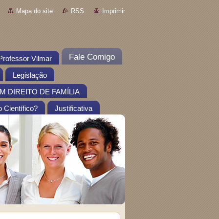
Mapa do site
RSS
Imprimir
Fale Comigo
Professor Vilmar
Legislação
 DIREITO DE FAMÍLIA
 Científico?
Justificativa