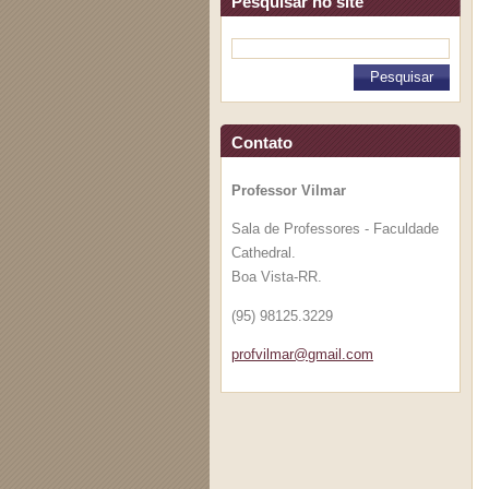
Pesquisar no site
Contato
Professor Vilmar
Sala de Professores - Faculdade
Cathedral.
Boa Vista-RR.
(95) 98125.3229
profvilm
ar@gmail
.com