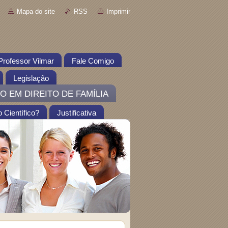
Mapa do site
RSS
Imprimir
Professor Vilmar
Fale Comigo
Legislação
O EM DIREITO DE FAMÍLIA
 Científico?
Justificativa