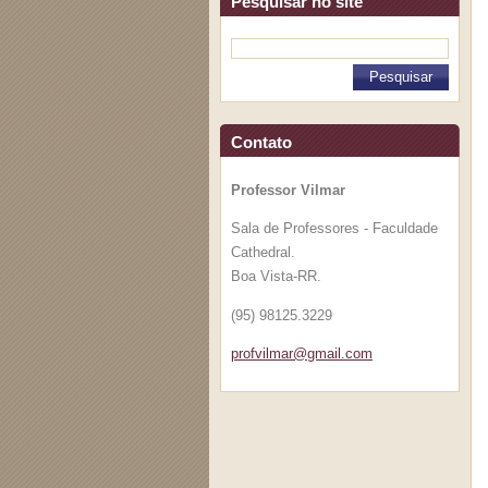
Pesquisar no site
Contato
Professor Vilmar
Sala de Professores - Faculdade
Cathedral.
Boa Vista-RR.
(95) 98125.3229
profvilm
ar@gmail
.com