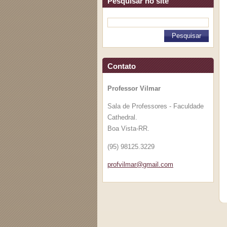
Pesquisar no site
Contato
Professor Vilmar
Sala de Professores - Faculdade
Cathedral.
Boa Vista-RR.
(95) 98125.3229
profvilm
ar@gmail
.com