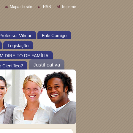
Mapa do site
RSS
Imprimir
Professor Vilmar
Fale Comigo
Legislação
 DIREITO DE FAMÍLIA
Justificativa
 Científico?