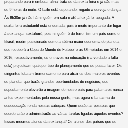
preparando para ir embora, afinal trata-se da sexta-feira e já são mais
de 9 horas da noite. O baile está esperando, regado a cerveja e dança.
Às 9h30m já não há ninguém em sala e até a luz já foi apagada. A
sexta-feira estudantil está encerrada, pois é muito importante dar lugar
à sextaneja, sextaforró, pois ninguém é de ferro! Em um país como o
Brasil, recém posicionado como a sétima maior economia do planeta,
que receberá a Copa do Mundo de Futebol e as Olimpíadas em 2014 e
2016, respectivamente, os entraves na educação (na verdade a falta
dela) prejudicam qualquer tipo de planejamento que se possa fazer. Os
dirigentes lutaram tremendamente para atrair os dois maiores eventos
do planeta, que trarão grandes oportunidades de negócios, que
supostamente elevarão a imagem de nosso país para patamares nunca
antes experimentados pela nossa gente, mas agora o fantasma de
deseducação ronda nossas cabeças. Quem serão as pessoas que
coordenarão e administrarão as várias tarefas ligadas àqueles eventos?
Esses mesmos alunos da sextaneja? Os alunos dos países que se