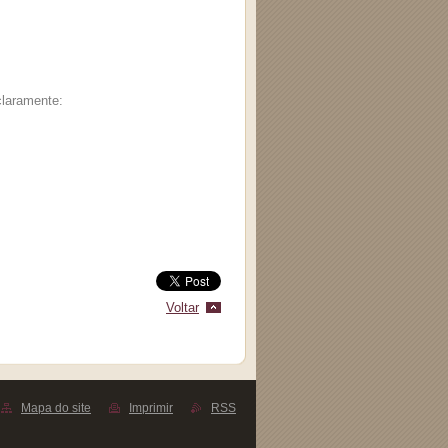
 claramente:
Voltar
Mapa do site
Imprimir
RSS