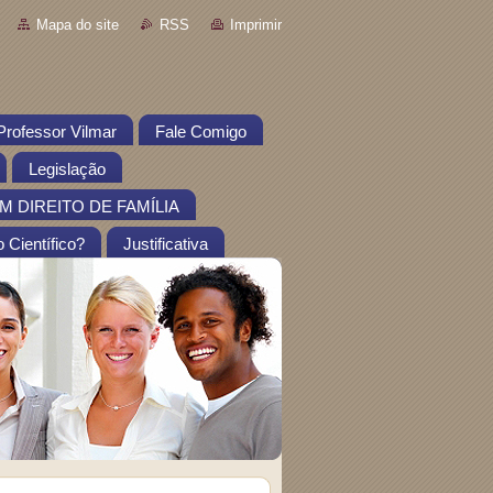
Mapa do site
RSS
Imprimir
Professor Vilmar
Fale Comigo
Legislação
 DIREITO DE FAMÍLIA
 Científico?
Justificativa