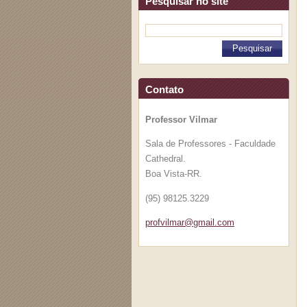
Pesquisar no site
Contato
Professor Vilmar
Sala de Professores - Faculdade
Cathedral.
Boa Vista-RR.
(95) 98125.3229
profvilm
ar@gmail
.com