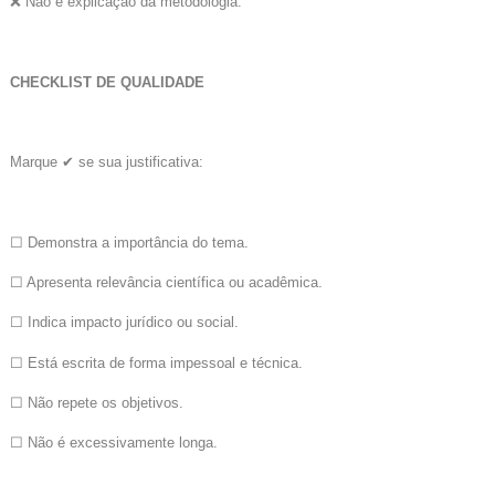
❌ Não é explicação da metodologia.
CHECKLIST DE QUALIDADE
Marque ✔ se sua justificativa:
☐ Demonstra a importância do tema.
☐ Apresenta relevância científica ou acadêmica.
☐ Indica impacto jurídico ou social.
☐ Está escrita de forma impessoal e técnica.
☐ Não repete os objetivos.
☐ Não é excessivamente longa.