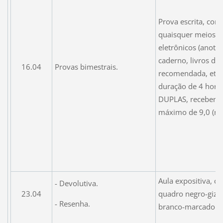
Prova escrita, com
quaisquer meios n
eletrônicos (anota
caderno, livros da 
16.04
Provas bimestrais.
recomendada, etc)
duração de 4 hora
DUPLAS, recebend
máximo de 9,0 (no
Aula expositiva, 
- Devolutiva.
23.04
quadro negro-giz 
- Resenha.
branco-marcador.