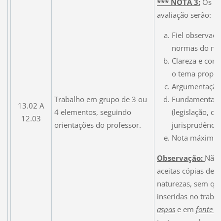
*** NOTA 3:
Os cri
avaliação serão:
Fiel observaçõ
normas do ma
Clareza e cor
o tema propos
Argumentação
Fundamentaç
Trabalho em grupo de 3 ou
13.02 A
(legislação, do
4 elementos, seguindo
12.03
jurisprudência
orientações do professor.
Nota máxima 9
Observação:
Não 
aceitas cópias de 
naturezas, sem qu
inseridas no traba
aspas
e em
fonte d