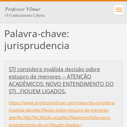
Professor Vilmar
O Conhecimento Liberta
Palavra-chave:
jurisprudencia
STJ considera inválida decisão sobre
estupro de menores -- ATENÇÃO
ACADÊMICOS: NOVO ENTENDIMENTO DO
STJ...FIQUEM LIGADOS.
https://www.professorvilmar.com/news/stj-considera-
invalida-decis%c3%a3o-sobre-estupro-de-menores-
aten%c3%a7%c3%a3o-acad%c3%aamicos%3a-novo-
entendimento-do-stj-fiquem-ligados-/