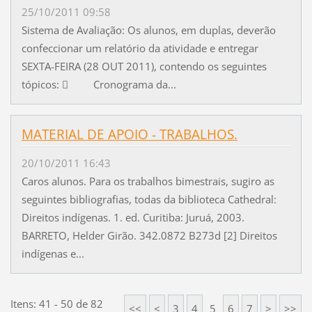
25/10/2011 09:58
Sistema de Avaliação: Os alunos, em duplas, deverão
confeccionar um relatório da atividade e entregar
SEXTA-FEIRA (28 OUT 2011), contendo os seguintes
tópicos:  Cronograma da...
MATERIAL DE APOIO - TRABALHOS.
20/10/2011 16:43
Caros alunos. Para os trabalhos bimestrais, sugiro as
seguintes bibliografias, todas da biblioteca Cathedral:
Direitos indígenas. 1. ed. Curitiba: Juruá, 2003.
BARRETO, Helder Girão. 342.0872 B273d [2] Direitos
indígenas e...
Itens: 41 - 50 de 82
<<
<
3
4
5
6
7
>
>>