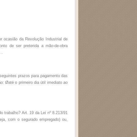
asião da Revolução Industrial de
ponto de ser preterida a mão-de-obra
..
guintes prazos para pagamento das
: Øaté o primeiro dia útil imediato ao
rabalho? Art. 19 da Lei nº 8.213/91
seja, com o segurado empregado) ou,