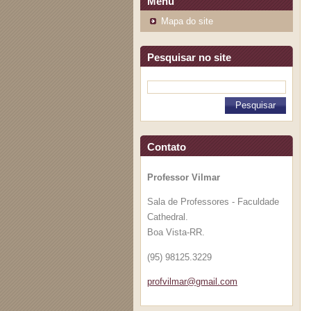
Menu
Mapa do site
Pesquisar no site
Contato
Professor Vilmar
Sala de Professores - Faculdade
Cathedral.
Boa Vista-RR.
(95) 98125.3229
profvilm
ar@gmail
.com