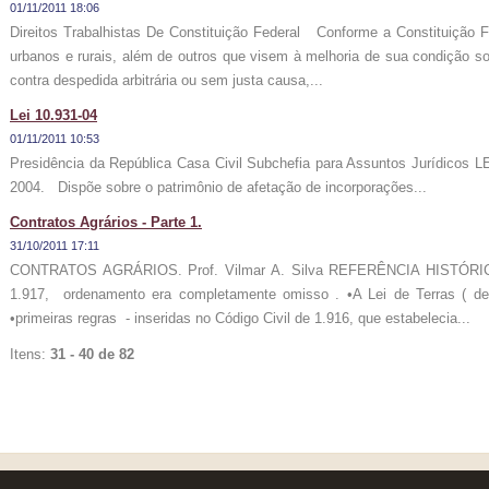
01/11/2011 18:06
Direitos Trabalhistas De Constituição Federal Conforme a Constituição Fe
urbanos e rurais, além de outros que visem à melhoria de sua condição 
contra despedida arbitrária ou sem justa causa,...
Lei 10.931-04
01/11/2011 10:53
Presidência da República Casa Civil Subchefia para Assuntos Jurídico
2004. Dispõe sobre o patrimônio de afetação de incorporações...
Contratos Agrários - Parte 1.
31/10/2011 17:11
CONTRATOS AGRÁRIOS. Prof. Vilmar A. Silva REFERÊNCIA HISTÓRICA 
1.917, ordenamento era completamente omisso . •A Lei de Terras ( de 
•primeiras regras - inseridas no Código Civil de 1.916, que estabelecia...
Itens:
31 - 40 de 82