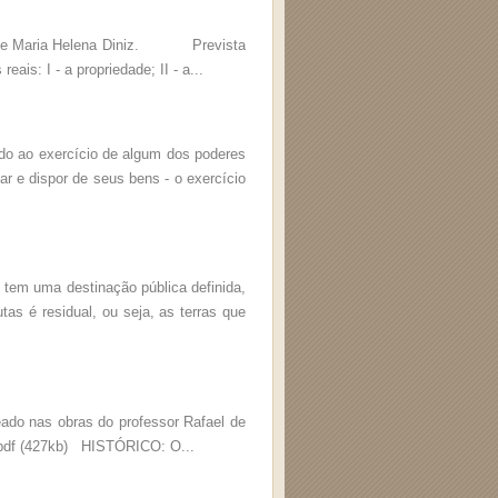
zes e Maria Helena Diniz. Prevista
eais: I - a propriedade; II - a...
ado ao exercício de algum dos poderes
zar e dispor de seus bens - o exercício
 tem uma destinação pública definida,
tas é residual, ou seja, as terras que
 nas obras do professor Rafael de
 .pdf (427kb) HISTÓRICO: O...