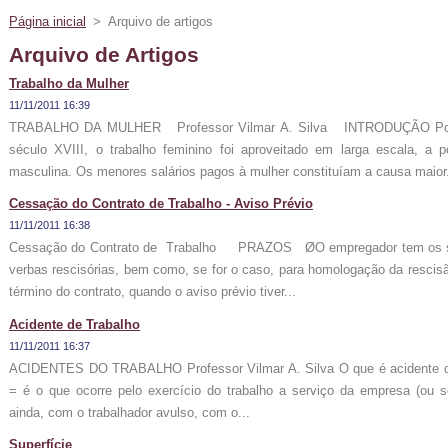
Página inicial
>
Arquivo de artigos
Arquivo de Artigos
Trabalho da Mulher
11/11/2011 16:39
TRABALHO DA MULHER Professor Vilmar A. Silva INTRODUÇÃO Por oc
século XVIII, o trabalho feminino foi aproveitado em larga escala, a 
masculina. Os menores salários pagos à mulher constituíam a causa maior.
Cessação do Contrato de Trabalho - Aviso Prévio
11/11/2011 16:38
Cessação do Contrato de Trabalho PRAZOS ØO empregador tem os se
verbas rescisórias, bem como, se for o caso, para homologação da rescisão
término do contrato, quando o aviso prévio tiver...
Acidente de Trabalho
11/11/2011 16:37
ACIDENTES DO TRABALHO Professor Vilmar A. Silva O que é acidente do t
= é o que ocorre pelo exercício do trabalho a serviço da empresa (ou 
ainda, com o trabalhador avulso, com o...
Superfície