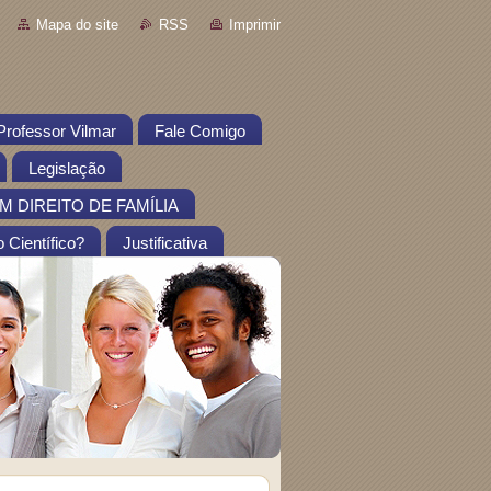
Mapa do site
RSS
Imprimir
Professor Vilmar
Fale Comigo
Legislação
 DIREITO DE FAMÍLIA
 Científico?
Justificativa