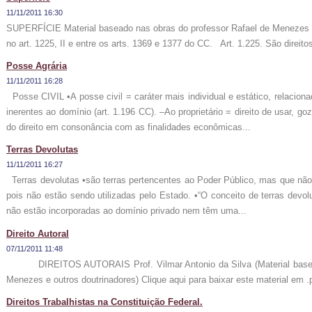
11/11/2011 16:30
SUPERFÍCIE Material baseado nas obras do professor Rafael de Mene
no art. 1225, II e entre os arts. 1369 e 1377 do CC. Art. 1.225. São direitos r
Posse Agrária
11/11/2011 16:28
Posse CIVIL •A posse civil = caráter mais individual e estático, relacion
inerentes ao domínio (art. 1.196 CC). –Ao proprietário = direito de usar, go
do direito em consonância com as finalidades econômicas...
Terras Devolutas
11/11/2011 16:27
Terras devolutas •são terras pertencentes ao Poder Público, mas que não
pois não estão sendo utilizadas pelo Estado. •“O conceito de terras devolu
não estão incorporadas ao domínio privado nem têm uma...
Direito Autoral
07/11/2011 11:48
DIREITOS AUTORAIS Prof. Vilmar Antonio da Silva (Material baseado
Menezes e outros doutrinadores) Clique aqui para baixar este material em
Direitos Trabalhistas na Constituição Federal.