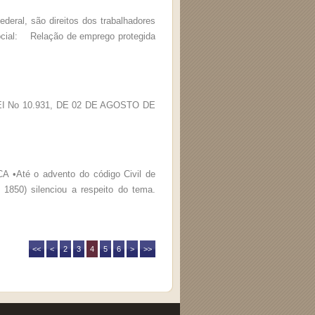
deral, são direitos dos trabalhadores
social: Relação de emprego protegida
s LEI No 10.931, DE 02 DE AGOSTO DE
•Até o advento do código Civil de
1850) silenciou a respeito do tema.
<<
<
2
3
4
5
6
>
>>